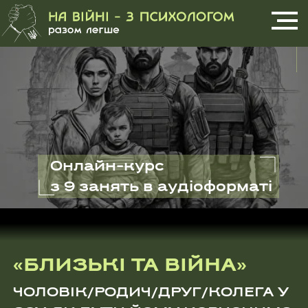
Онлайн-курс
з 9 занять в аудіоформаті
«БЛИЗЬКІ ТА ВІЙНА»
ЧОЛОВІК/РОДИЧ/ДРУГ/КОЛЕГА У
ЗСУ, ЯК БУТИ ЙОМУ КОРИСНИМ?
Від психолога з 15-літнім досвідом
Наталії Гаєвської
для тих, у кого