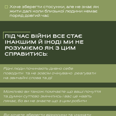
Рідні люди починають дивно себе
поводити та не зовсім очікувано реагувати
на звичайні слова та дії
Можливо ви також помічаєте що ваші почуття
та думки суттєво змінились і вас це навіть
лякає, бо ви не знаєте що з цим робити
Ви хочете зберегти відносини та уникати
конфліктів але не завжди виходить
стримуватись та зберігати спокій
У вас багато питань та зовсім немає відповідей
і ви не розумієте до кого звернутись щоб
отримати підтримку та розуміння
Знайома ситуація?
Але в нас є рішення!
Наш міні-курс «
Близькі та війна
» надасть
відповіді на важливі питання та допоможе
зберігати спокій, уникаючи стресових та
конфліктних ситуацій.