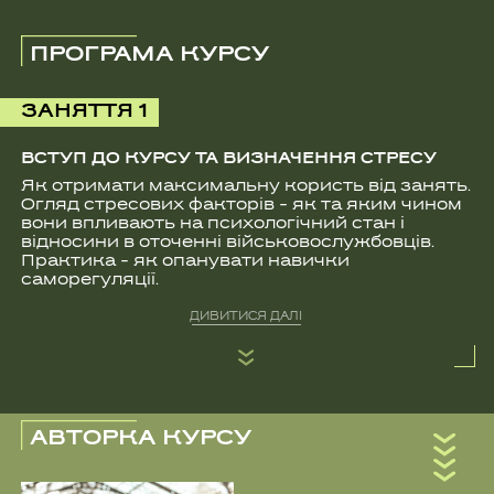
ВІДГУКИ
Психолог, психотерапевт в методі
символдрама, сімейний системний
психотерапевт
Кандидат психологічних наук, Ph.D
Сертифікований коуч Міжнародної
Федерації Коучингу (Professional Certified
Coach, Canada)
Працює кризовим психологом на гарячій
лінії психологічної підтримки
Володіє техніками травмотерапії, зокрема,
EMDR у роботі з біженцями та членами їх
сімей, а також військовими та членами їх
родин
Захистила кандидатську дисертацію за
темою “Вплив пропаганди на широкі
верстви населення та протидія”
Веде психотерапевтичні групи та групи
взаємопідтримки (офлайн і онлайн)
Більше 5-ти років викладала психологію в
Тернопільському Національному
Політехнічному університеті на кафедрі
Психологія у виробничій сфері, зокрема
Кримінальну психологію