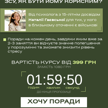
в близькому оточенні є військові
Поради на кожен день, завдяки яким вже за
2-3 заняття ви відчуєте значне полегшення
у порозумінні та зможете знизити рівень
стресу
ВАРТІСТЬ КУРСУ ВІД
399 ГРН
ЗАМІСТЬ 1080 ГРН
01:59:49
годин
хвилин
секунд
ДО КІНЦЯ ПРОПОЗИЦІЇ
ХОЧУ ПОРАДИ
ПІДІЙДЕ ВСІМ, ХТО:
Має в близькому оточенні військового/
військових та не розуміє як себе поводити з
ними, щоб полегшити їх психологічний стан