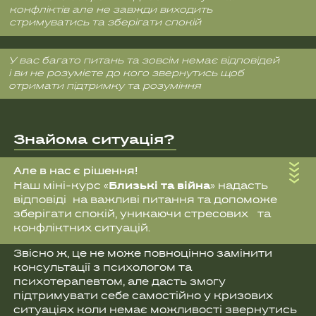
Звісно ж, це не може повноцінно замінити
консультації з психологом та
психотерапевтом, але дасть змогу
підтримувати себе самостійно у кризових
ситуаціях коли немає можливості звернутись
до спеціаліста. І найважливіше - за допомогою
цих занять ви зрозумієте важливі речі, які в
подальшому дозволять зберігати спокій та
порозуміння з близькими.
ПІСЛЯ КУРСУ ВИ:
Зможете самостійно знижувати рівень
стресу та мінімізувати кількість
конфліктів
Почнете розуміти близьких та їх почуття,
навіть якщо вони самі не усвідомлюють що
відбувається
Опануєте нові навички ефективного
спілкування в сімейному колі щоб
родина стала джерелом натхнення та
підтримки усіх її членів
Зможете втілювати в повсякденне життя
стратегії поведінки для уникнення
емоційного вигорання