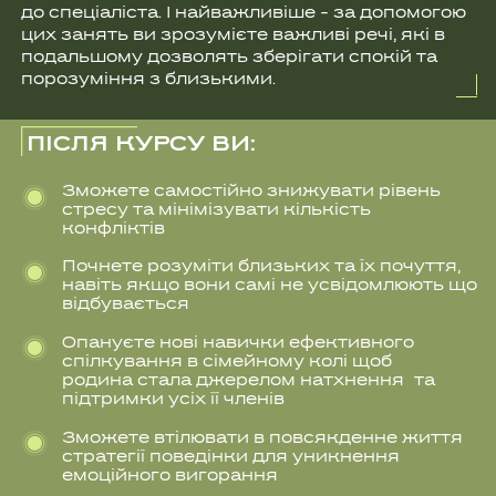
Отримаєте розуміння, як зберігати
стосунки у важких обставинах та на
відстані
ЯК ПРОХОДИТЬ
ПРОЦЕС НАВЧАННЯ:
Після оплати ви отримаєте доступ
до 9 аудіо матеріалів, які можна
прослуховувати у будь-яку мить
У вас будуть додаткові матеріали
у текстовому форматі для зручного
використання коли немає змоги
прослуховувати аудіо
ОТРИМАТИ ДОСТУП
ПРОГРАМА КУРСУ