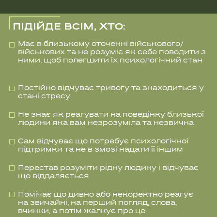
Постійно відчуває тривогу та знаходиться у
стані стресу
Не знає як реагувати на поведінку близької
людини яка вам незрозуміла та незвична
Сам відчуває що потребує психологічної
підтримки та не в змозі надати її іншим
Перестав розуміти рідну людину і відчуває
що віддаляється
Помічає що дивно або некоректно реагує
на звичайні, на перший погляд, слова,
вчинки, а потім жалкує про це
Хоче зберегти стосунки, але не знає як
жити далі коли близької людини немає
поряд довгий час
ПІД ЧАС ВІЙНИ ВСЕ СТАЄ
ІНАКШИМ Й ІНОДІ МИ НЕ
РОЗУМІЄМО ЯК З ЦИМ
СПРАВИТИСЬ: