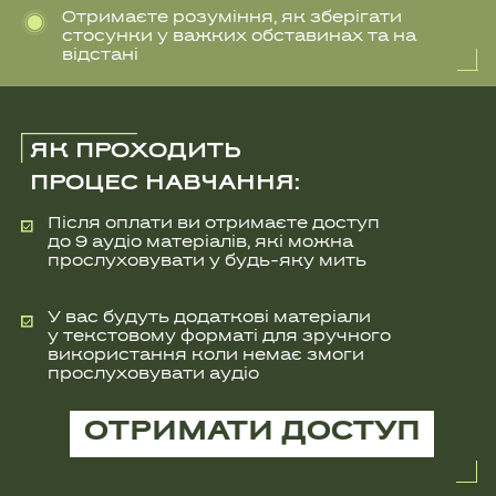
ЗАНЯТТЯ 1
ВСТУП ДО КУРСУ ТА ВИЗНАЧЕННЯ СТРЕСУ
Як отримати максимальну користь від занять.
Огляд стресових факторів - як та яким чином
вони впливають на психологічний стан і
відносини в оточенні військовослужбовців.
Практика - як опанувати навички
саморегуляції.
ДИВИТИСЯ ДАЛІ
АВТОРКА КУРСУ
ПСИХОЛОГ
ІЗ 15-ТИ ЛІТНІМ
ДОСВІДОМ
НАТАЛІЯ ГАЄВСЬКА